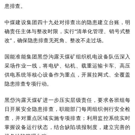
患排查。
中煤建设集团四十九处对排查出的隐患建立台账，明
确责任主体与整改时限，实行“清单化管理、销号式整
改”，确保隐患排查无死角、整改不走过场。
国能准能集团黑岱沟露天煤矿组织机电设备队伍深入
采场作业一线，将电铲、钻机、载重运输卡车、高压
供电系统等核心设备作为重点，开展拉网式、全覆盖
隐患排查专项行动。
黑岱沟露天煤矿进一步压实层级责任，要求各班组每
日开展安全隐患排查，职能部门每周组织例行安全检
查，并对重点区域实施专项排查；利用监控系统实时
掌握设备运行状态，结合缺陷填报制度，建立完善的