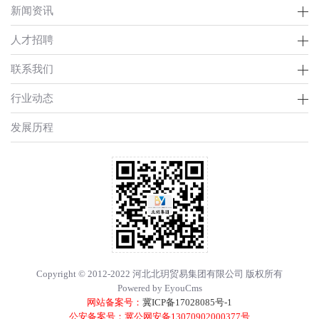
新闻资讯
人才招聘
联系我们
行业动态
发展历程
Copyright © 2012-2022 河北北玥贸易集团有限公司 版权所有
Powered by EyouCms
网站备案号：
冀ICP备17028085号-1
公安备案号：冀公网安备13070902000377号