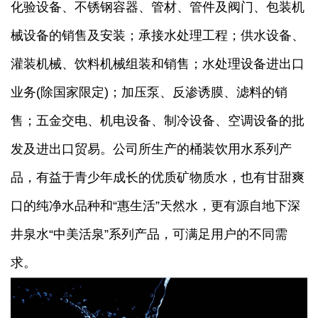
化验设备、不锈钢容器、管材、管件及阀门、
包装机
械设备的
销售及安装；
承接水处理工程；供水设备、
灌装机械、饮料机械组装和销售；水处理设备进出口
业务(除国家限定)；加压泵、反渗诱膜、滤料的销
售；五金交电、机电设备、制冷设备、空调设备的批
发及进出口贸易。
公司所生产的桶装饮用水系列产
品，有益于青少年成长的优质矿物质水，也有甘甜爽
口的纯净水品种和“惠生活”天然水，更有源自地下深
井泉水“中美活泉”系列产品，可满足用户的不同需
求。