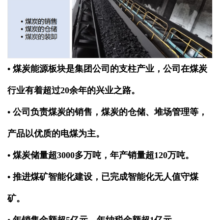
•
煤炭能源板块是集团公司的支柱产业，
公司在煤炭
行业有着超过20余年的兴业之路。
•
公司负责煤炭的销售，煤炭的仓储、堆场管理等，
产品以优质的电煤为主。
• 煤炭储量超3000多万吨，年产销量超120万吨。
• 推进煤矿智能化建设，已完成智能化无人值守煤
矿。
• 年销售金额超5亿元，年纳税金额超1亿元。