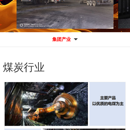
集团产业
煤炭行业