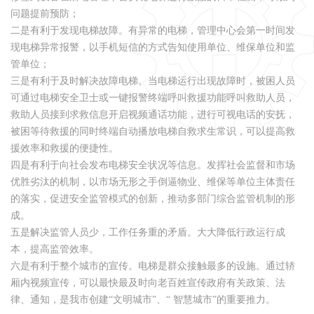
问题提前预防；
二是有利于发现电梯故障。有异常的电梯，管理中心会第一时间发
现电梯异常报警，以手机短信的方式告知使用单位、维保单位和监
管单位；
三是有利于及时解决故障电梯。当电梯运行出现故障时，被困人员
可通过电梯安全卫士或一键报警终端呼叫救援功能呼叫救助人员，
救助人员接到求救信息开启视频通话功能，进行可视电话的安抚，
被困等待救援的同时终端自动播放电梯自救求生常识，可以提高救
援效率和救援的便捷性。
四是有利于向社会发布电梯安全状况等信息。发挥社会监督和市场
优胜劣汰的机制，以市场无形之手倒逼物业、维保等单位主体责任
的落实，促进安全监管模式的创新，推动多部门综合监管机制的形
成。
五是解决监管人员少，工作任务重的矛盾。大大降低行政运行成
本，提高监管效率。
六是有利于整个城市的宣传。电梯是群众接触最多的设施。通过轿
厢内视频宣传，可以最快最及时向老百姓宣传政府有关政策、法
律、通知，是我市创建“文明城市”、“ 智慧城市”的重要推力。